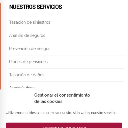
NUESTROS SERVICIOS
Tasación de siniestros
Análisis de seguros
Prevención de riesgos
Planes de pensiones
Tasación de daños
Asesoría fiscal
Gestionar el consentimiento
de las cookies
Asistencia de siniestros
Utilizamos cookies para optimizar nuestro sitio web y nuestro servicio.
Asistencia en la negociación colectiva
Asistencia ante el Consorcio de Compensación de Seguros